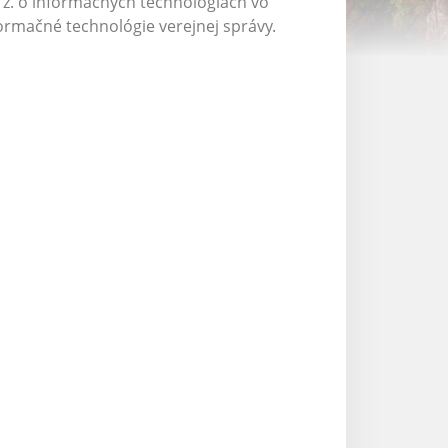
. z. o informačných technológiách vo
formačné technológie verejnej správy.