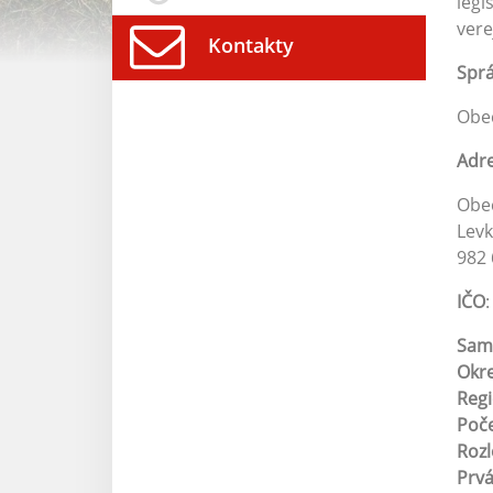
legi
vere
Kontakty
Spr
Obe
Adr
Obe
Levk
982
IČO
Sam
Okr
Reg
Poče
Roz
Prv