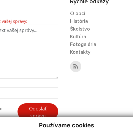
Rýchle odkazy
O obci
t vašej správy:
História
Školstvo
Kultúra
Fotogaléria
Kontakty
Odoslať
ím
správu
Používame cookies