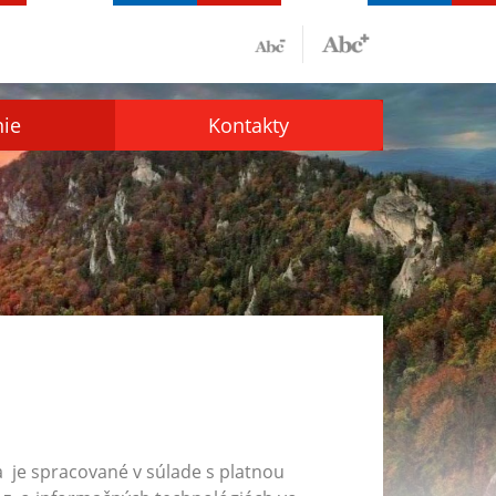
nie
Kontakty
ka
je spracované v súlade s platnou