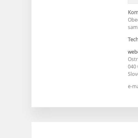
Kom
Obec
samo
Tech
web
Ost
040 
Slov
e-ma