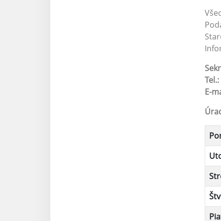
Vše
Pod
Star
Info
Sekr
Tel.:
E-ma
Úra
Po
Ut
Str
Štv
Pia