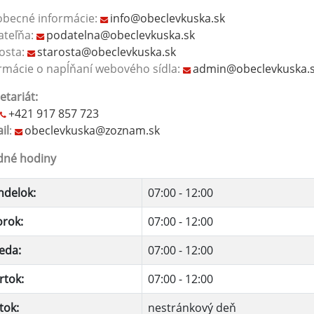
obecné informácie:
info@obeclevkuska.sk
ateľňa:
podatelna@obeclevkuska.sk
osta:
starosta@obeclevkuska.sk
rmácie o napĺňaní webového sídla:
admin@obeclevkuska.
etariát:
+421 917 857 723
il
:
obeclevkuska@zoznam.sk
dné hodiny
ndelok:
07:00 - 12:00
orok:
07:00 - 12:00
eda:
07:00 - 12:00
rtok:
07:00 - 12:00
tok:
nestránkový deň