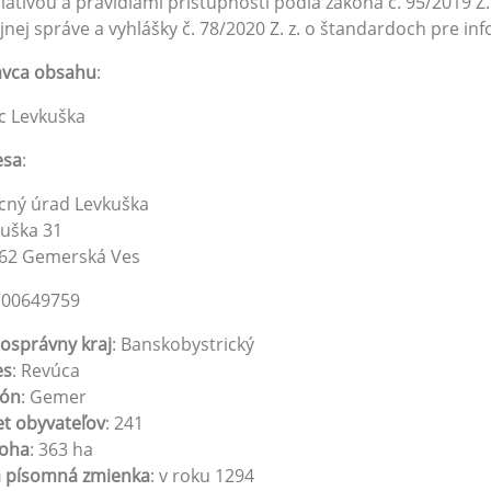
slatívou a pravidlami prístupnosti podľa zákona č. 95/2019 Z
jnej správe a vyhlášky č. 78/2020 Z. z. o štandardoch pre in
ávca obsahu
:
c Levkuška
esa
:
cný úrad Levkuška
uška 31
 62 Gemerská Ves
: 00649759
osprávny kraj
: Banskobystrický
es
: Revúca
ión
: Gemer
t obyvateľov
: 241
loha
: 363 ha
á písomná zmienka
: v roku 1294