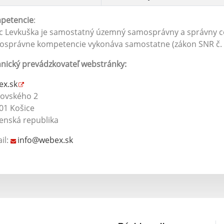
petencie
:
 Levkuška je samostatný územný samosprávny a správny celo
správne kompetencie vykonáva samostatne (zákon SNR č. 3
nický prevádzkovateľ webstránky:
ex.sk
rovského 2
01 Košice
enská republika
il:
info@webex.sk