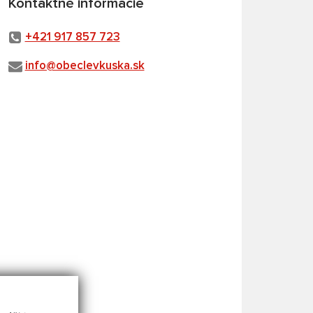
Kontaktné informácie
+421 917 857 723
info@obeclevkuska.sk