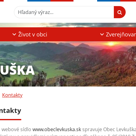
Hľadaný výraz...
Život v obci
Zverejňova
KUŠKA
Kontakty
ntakty
 webové sídlo
www.obeclevkuska.sk
spravuje Obec Levkuš