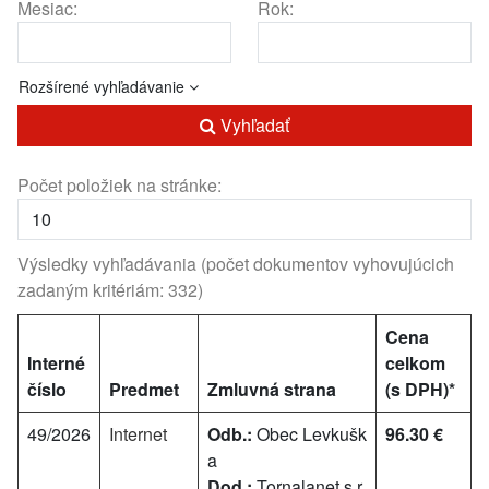
Mesiac:
Rok:
Rozšírené vyhľadávanie
Vyhľadať
Počet položiek na stránke:
Výsledky vyhľadávania (počet dokumentov vyhovujúcich
zadaným kritériám: 332)
Cena
Interné
celkom
číslo
Predmet
Zmluvná strana
(s DPH)*
49/2026
Internet
Odb.:
Obec Levkušk
96.30 €
a
Dod.:
Tornalanet s.r.