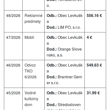
o.
48/2026
Reklamné
Odb.:
Obec Levkušk
556.16 €
predmety
a
Dod.:
LIM PO, s.r.o.
47/2026
Mobil
Odb.:
Obec Levkušk
4 €
a
Dod.:
Orange Slove
nsko, a.s.
46/2026
Odvoz
Odb.:
Obec Levkušk
549.63 €
TKO
a
6/2026
Dod.:
Brantner Gem
er s.r.o.
45/2026
Vodné
Odb.:
Obec Levkušk
31.99 €
kultúrny
a
dom
Dod.:
Stredosloven