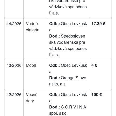
ská vodárenská pre
vádzková spoločnos
ť, a.s.
44/2026
Vodné
Odb.:
Obec Levkušk
17.39 €
cintorín
a
Dod.:
Stredosloven
ská vodárenská pre
vádzková spoločnos
ť, a.s.
43/2026
Mobil
Odb.:
Obec Levkušk
4 €
a
Dod.:
Orange Slove
nsko, a.s.
42/2026
Vecné
Odb.:
Obec Levkušk
100 €
dary
a
Dod.:
C O R V I N A
spol. s r.o.