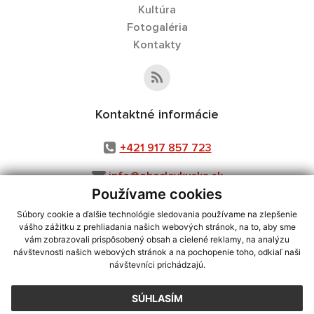
Kultúra
Fotogaléria
Kontakty
Kontaktné informácie
+421 917 857 723
info@obeclevkuska.sk
Používame cookies
Súbory cookie a ďalšie technológie sledovania používame na zlepšenie
vášho zážitku z prehliadania našich webových stránok, na to, aby sme
využite možnosť získavania aktuálnych informácií s využitím RSS
,
vám zobrazovali prispôsobený obsah a cielené reklamy, na analýzu
CMS systém (redakčný) systém ECHELON 2,
Mapa stránok
,
web portál
,
návštevnosti našich webových stránok a na pochopenie toho, odkiaľ naši
návštevníci prichádzajú.
webhosting
,
webex.digital, s.r.o.
,
domény
,
registrácia domény
,
spoločnosť webex.digital, s.r.o.
,
technický prevádzkovateľ
SÚHLASÍM
Posledná aktualizácia:
31.07.2026