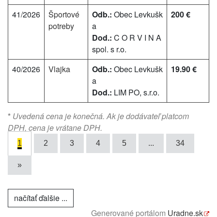
41/2026
Športové
Odb.:
Obec Levkušk
200 €
potreby
a
Dod.:
C O R V I N A
spol. s r.o.
40/2026
Vlajka
Odb.:
Obec Levkušk
19.90 €
a
Dod.:
LIM PO, s.r.o.
*
Uvedená cena je konečná. Ak je dodávateľ platcom
DPH, cena je vrátane DPH.
1
2
3
4
5
...
34
»
načítať ďalšie ...
Generované portálom
Uradne.sk