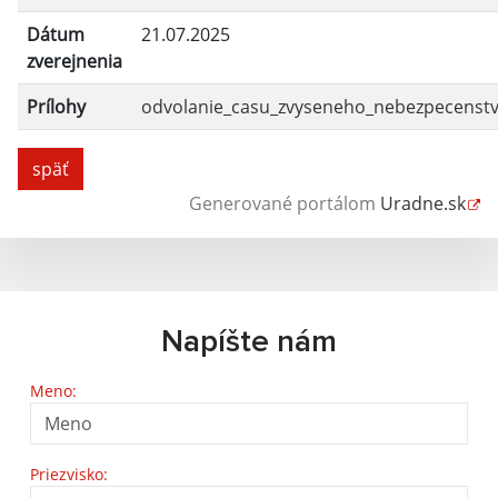
Dátum
21.07.2025
zverejnenia
Prílohy
odvolanie_casu_zvyseneho_nebezpecenstva
späť
Generované portálom
Uradne.sk
Napíšte nám
Meno:
Priezvisko: